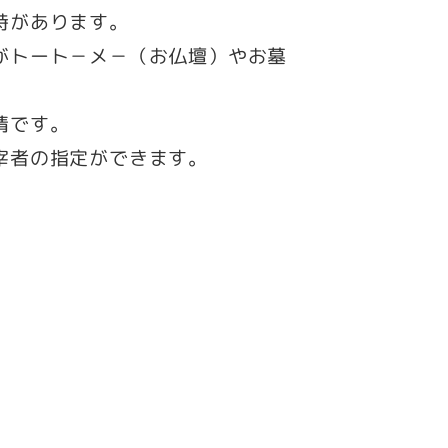
時があります。
がトート－メ－（お仏壇）やお墓
情です。
宰者の指定ができます。