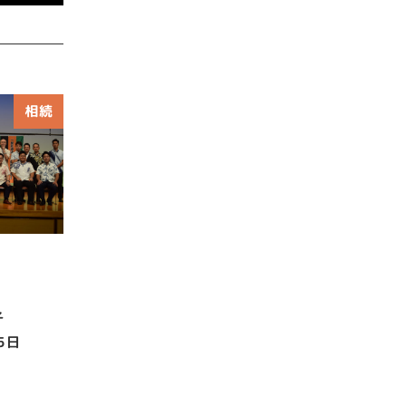
相続
子
5日