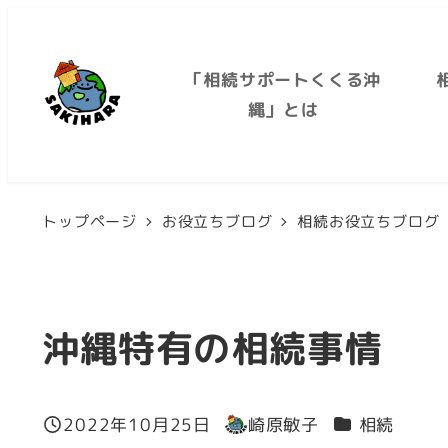
メ
イ
「相続サポートくくる沖
ン
縄」とは
コ
ン
テ
トップページ
お役立ちブログ
相続お役立ちブログ
ン
ツ
へ
移
沖縄特有の相続事情
動
カテゴリー
2022年10月25日
崎原敏子
相続
投稿日
著