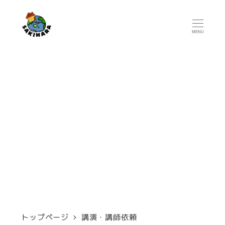
メ
イ
MENU
ン
コ
ン
テ
ン
講演・講師依頼
ツ
へ
移
動
トップページ
講演・講師依頼