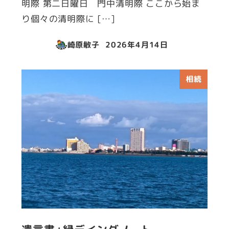
明際 第二日曜日 門中清明際 ここから始ま
り個々の清明際に […]
崎原敏子
2026年4月14日
投稿日
相続