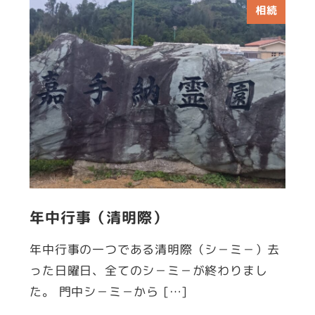
相続
年中行事（清明際）
年中行事の一つである清明際（シ－ミ－）去
った日曜日、全てのシ－ミ－が終わりまし
た。 門中シ－ミ－から […]