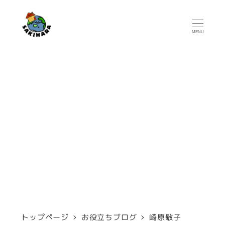
メ
イ
MENU
ン
コ
ン
テ
ン
崎原敏子
ツ
へ
移
動
トップページ
お役立ちブログ
崎原敏子