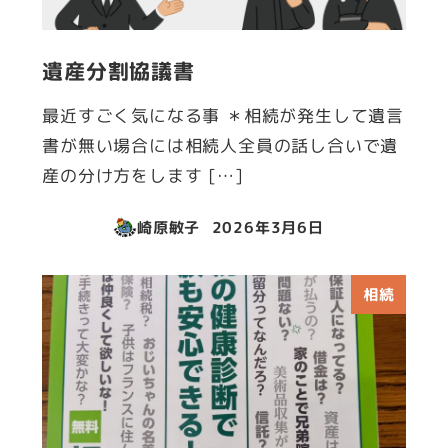
遺産分割協議書
最近すごく気になる事 ＊相続が発生して遺言
書が無い場合には相続人全員の話し合いで遺
産の分け方をします […]
崎原敏子
2026年3月6日
投稿日
相続