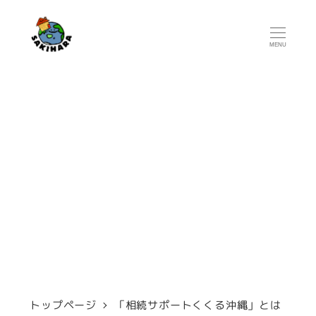
メ
イ
MENU
ン
コ
ン
テ
「相続サポートくくる
ン
沖縄」とは
ツ
へ
移
動
トップページ
「相続サポートくくる沖縄」とは