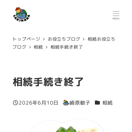
メ
イ
MENU
ン
コ
トップページ
お役立ちブログ
相続お役立ち
ン
ブログ
相続
相続手続き終了
テ
ン
ツ
相続手続き終了
へ
移
カテゴリー
2026年6月10日
崎原敏子
相続
投稿日
著
動
者