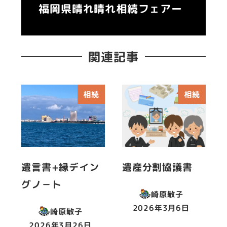
福岡県晴れ晴れ相続フェアー
関連記事
相続
相続
遺言書+縁デイン
遺産分割協議書
グノ－ト
崎原敏子
2026年3月6日
崎原敏子
投稿日
2026年3月26日