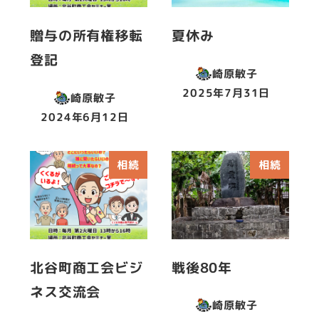
贈与の所有権移転
夏休み
登記
崎原敏子
2025年7月31日
崎原敏子
投稿日
2024年6月12日
投稿日
相続
相続
北谷町商工会ビジ
戦後80年
ネス交流会
崎原敏子