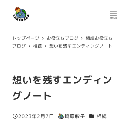
メ
イ
MENU
ン
コ
トップページ
お役立ちブログ
相続お役立ち
ン
ブログ
相続
想いを残すエンディングノート
テ
ン
ツ
想いを残すエンディン
へ
グノート
移
動
カテゴリー
2023年2月7日
崎原敏子
相続
投稿日
著
者