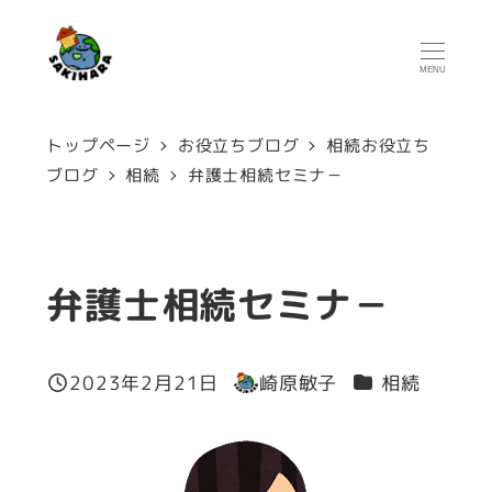
メ
イ
MENU
ン
コ
トップページ
お役立ちブログ
相続お役立ち
ン
ブログ
相続
弁護士相続セミナ－
テ
ン
ツ
弁護士相続セミナ－
へ
移
カテゴリー
2023年2月21日
崎原敏子
相続
投稿日
著
動
者