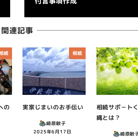
付言事項作成
関連記事
相続
相続
への
実家じまいのお手伝い
相続サポ－ト
縄とは？
崎原敏子
2025年6月17日
崎原敏
投稿日