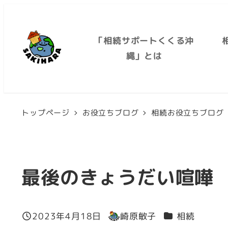
メ
イ
「相続サポートくくる沖
ン
縄」とは
コ
ン
テ
トップページ
お役立ちブログ
相続お役立ちブログ
ン
ツ
へ
移
最後のきょうだい喧嘩
動
カテゴリー
2023年4月18日
崎原敏子
相続
投稿日
著