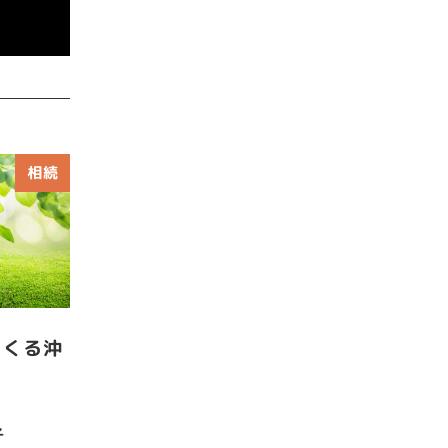
相続
くくる沖
子