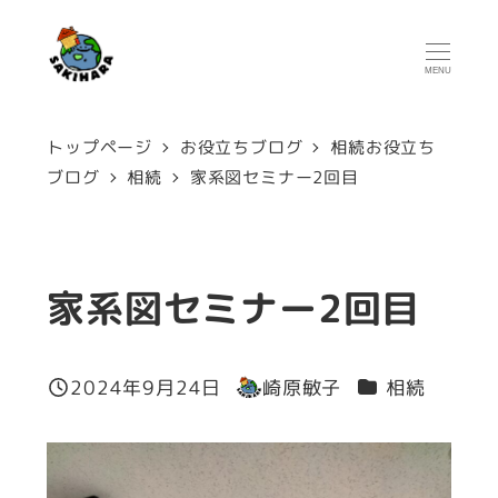
メ
イ
MENU
ン
コ
トップページ
お役立ちブログ
相続お役立ち
ン
ブログ
相続
家系図セミナー2回目
テ
ン
ツ
家系図セミナー2回目
へ
移
カテゴリー
2024年9月24日
崎原敏子
相続
投稿日
著
動
者