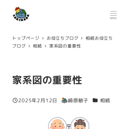
メ
イ
MENU
ン
コ
トップページ
お役立ちブログ
相続お役立ち
ン
ブログ
相続
家系図の重要性
テ
ン
ツ
家系図の重要性
へ
移
カテゴリー
2025年2月12日
崎原敏子
相続
投稿日
著
動
者