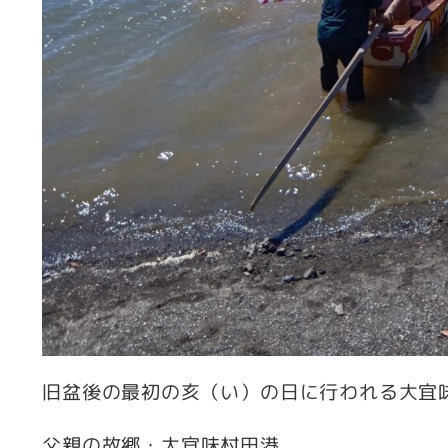
旧盆後の最初の亥（い）の日に行われる大宜
父親の故郷・大宜味村田港