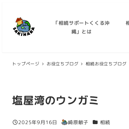
メ
イ
「相続サポートくくる沖
ン
縄」とは
コ
ン
テ
トップページ
お役立ちブログ
相続お役立ちブログ
ン
ツ
へ
移
塩屋湾のウンガミ
動
カテゴリー
2025年9月16日
崎原敏子
相続
投稿日
著