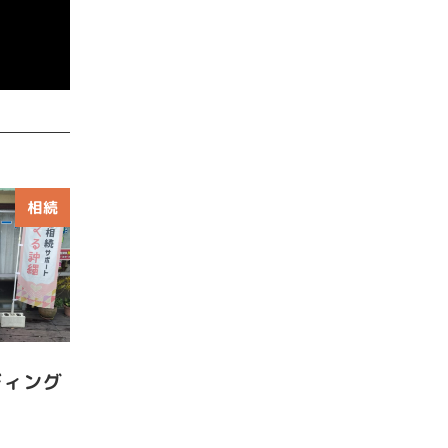
相続
ディング