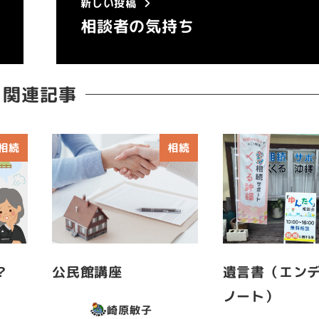
新しい投稿
相談者の気持ち
関連記事
相続
相続
？
公民館講座
遺言書（エン
ノート）
崎原敏子