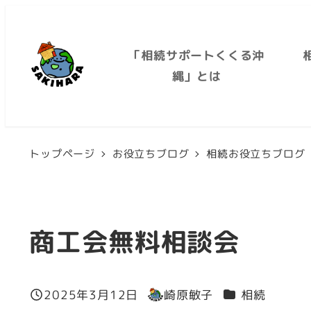
メ
イ
「相続サポートくくる沖
ン
縄」とは
コ
ン
テ
トップページ
お役立ちブログ
相続お役立ちブログ
ン
ツ
へ
移
商工会無料相談会
動
カテゴリー
2025年3月12日
崎原敏子
相続
投稿日
著